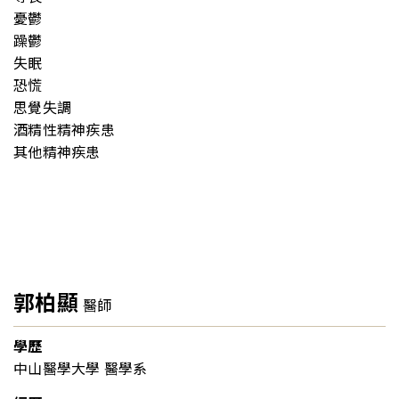
憂鬱
躁鬱
失眠
恐慌
思覺失調
酒精性精神疾患
其他精神疾患
郭柏顯
醫師
學歷
中山醫學大學 醫學系