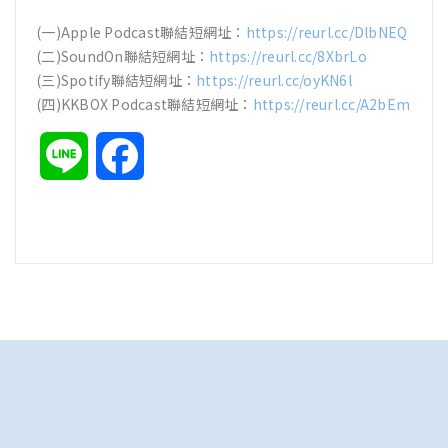
(一)Apple Podcast聯結短網址：
https://reurl.cc/DlbNEQ
(二)SoundOn聯結短網址：
https://reurl.cc/8XbrLo
(三)Spotify聯結短網址：
https://reurl.cc/oyKN6l
(四)KKBOX Podcast聯結短網址：
https://reurl.cc/A2bEm
Line
Facebook