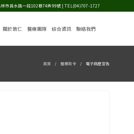
市員水路一段102巷74弄99號 | TEL(04)707-1727
關於敦仁
醫療團隊
綜合資訊
聯絡我們
首頁
/
醫療政令
/
電子病歷宣告